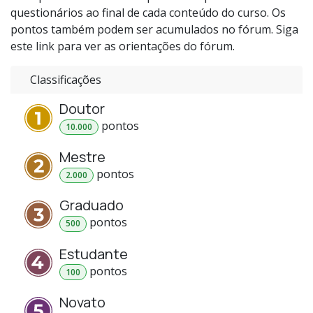
questionários ao final de cada conteúdo do curso. Os
pontos também podem ser acumulados no fórum. Siga
este link para ver as orientações do fórum.
Classificações
Doutor
ponto
s
10.000
Mestre
ponto
s
2.000
Graduado
ponto
s
500
Estudante
ponto
s
100
Novato